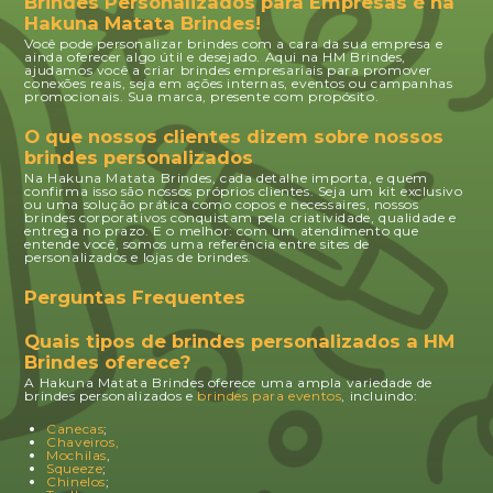
Brindes Personalizados para Empresas é na
Hakuna Matata Brindes!
Você pode personalizar brindes com a cara da sua empresa e
ainda oferecer algo útil e desejado. Aqui na HM Brindes,
ajudamos você a criar brindes empresariais para promover
conexões reais, seja em ações internas, eventos ou campanhas
promocionais. Sua marca, presente com propósito.
O que nossos clientes dizem sobre nossos
brindes personalizados
Na Hakuna Matata Brindes, cada detalhe importa, e quem
confirma isso são nossos próprios clientes. Seja um kit exclusivo
ou uma solução prática como copos e necessaires, nossos
brindes corporativos conquistam pela criatividade, qualidade e
entrega no prazo. E o melhor: com um atendimento que
entende você, somos uma referência entre sites de
personalizados e lojas de brindes.
Perguntas Frequentes
Quais tipos de brindes personalizados a HM
Brindes oferece?
A Hakuna Matata Brindes oferece uma ampla variedade de
brindes personalizados e
brindes para eventos
, incluindo:
Canecas
;
Chaveiros,
Mochilas
,
Squeeze
;
Chinelos
;