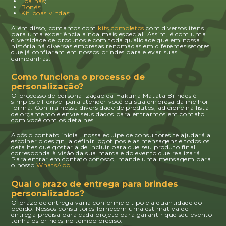
Toalhas
;
Bonés
;
Kit boas vindas
;
Além disso, contamos com
kits completos
com diversos itens
para uma experiência ainda mais especial. Assim, é com uma
diversidade de produtos e com toda qualidade que em nossa
história há diversas empresas renomadas em diferentes setores
que já confiaram em nossos brindes para elevar suas
campanhas.
Como funciona o processo de
personalização?
O processo de personalização da Hakuna Matata Brindes é
simples e flexível para atender você ou sua empresa da melhor
forma. Confira nossa diversidade de produtos, adicione na lista
de orçamento e envie seus dados para entrarmos em contato
com você com os detalhes.
Após o contato inicial, nossa equipe de consultores te ajudará a
escolher o design, a definir logotipos e as mensagens e todos os
detalhes que gostaria de incluir para que seu produto final
corresponda à visão da sua marca e do evento que realizará.
Para entrar em contato conosco, mande uma mensagem para
o nosso
WhatsApp
.
Qual o prazo de entrega para brindes
personalizados?
O prazo de entrega varia conforme o tipo e a quantidade do
pedido. Nossos consultores fornecem uma estimativa de
entrega precisa para cada projeto para garantir que seu evento
tenha os brindes no tempo preciso.