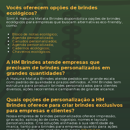
Vocês oferecem opções de brindes
ecológicos?
Sim! A Hakuna Matata Brindes disponibiliza opções de brindes
ecológicos para empresas que buscam alternativas eco-friendly,
como:
Bloco de notas ecológico
;
Agenda personalizada;
Canudos personalizados;
Agenda personalizada
;
Cadernos ecológicos;
Chaveiros ecológicos.
A HM Brindes atende empresas que
precisam de brindes personalizados em
grandes quantidades?
A Hakuna Matata Brindes atende pedidos em grande escala
com padrão de qualidade e prazos definidos. A HM Brindes tem
estrutura para produzir brindes personalizados para clientes
diversos, ações recorrentes e campanhas de grande alcance.
Quais opções de personalização a HM
Brindes oferece para criar brindes exclusivos
para empresas e clientes?
Nossa empresa de brindes personalizados oferece impressão,
gravação, aplicação de cores, logotipo, nomes e layouts
personalizados. Crie soluções alinhadas à sua identidade da
marca, tanto para brindes para empresas quanto para ações
específicas. Entre em contato pelo nosso
WhatsApp
.