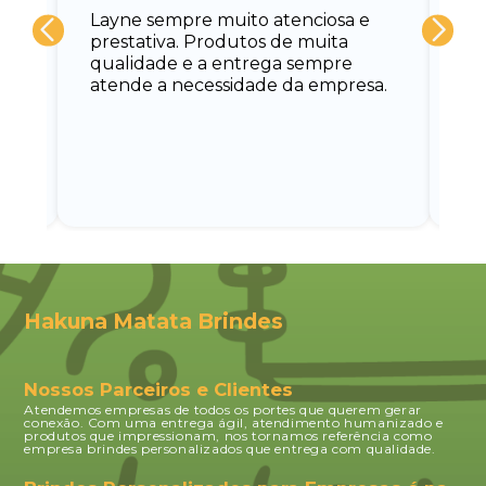
Layne sempre muito atenciosa e
at
prestativa. Produtos de muita
su
qualidade e a entrega sempre
at
atende a necessidade da empresa.
vo
do.
ce
Hakuna Matata Brindes
Nossos Parceiros e Clientes
Atendemos empresas de todos os portes que querem gerar
conexão. Com uma entrega ágil, atendimento humanizado e
produtos que impressionam, nos tornamos referência como
empresa brindes personalizados que entrega com qualidade.