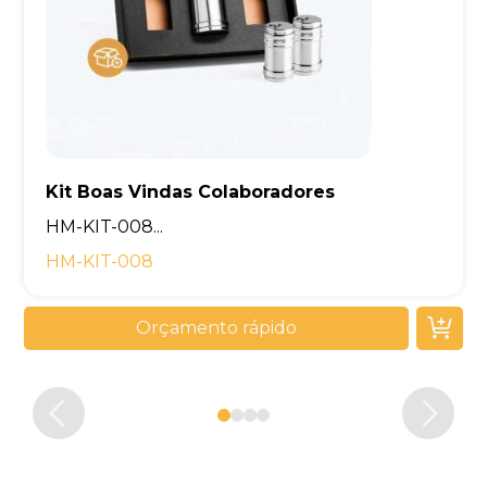
Kit Boas Vindas Colaboradores
Kit Boas Vindas Empresa
Kit Boas Vindas Empresas
Kit Brinde Corporativo
HM-KIT-008...
HM-KIT-008
Orçamento rápido
Orçamento rápido
Orçamento rápido
Orçamento rápido
0
1
2
3