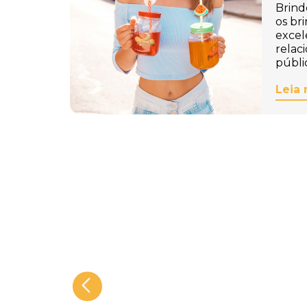
Brind
os br
excel
relac
públi
Leia 