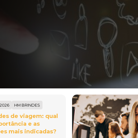
/2026
HM BRINDES
des de viagem: qual
portância e as
es mais indicadas?