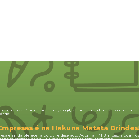
atendidas! Amamos os brindes e
Super 
voltaremos a comprar, com
viramo
certeza!
erar conexão. Com uma entrega ágil, atendimento humanizado e produ
dade.
 Empresas é na Hakuna Matata Brindes
esa e ainda oferecer algo útil e desejado. Aqui na HM Brindes, ajudamo
ampanhas promocionais. Sua marca, presente com propósito.