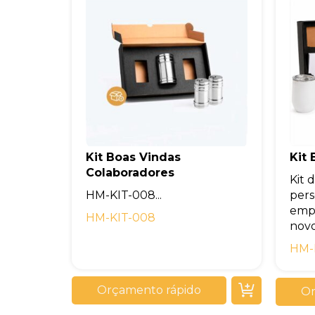
Kit Boas Vindas
Kit
Colaboradores
Kit 
HM-KIT-008...
pers
empr
HM-KIT-008
novos
HM-
Orçamento rápido
Or