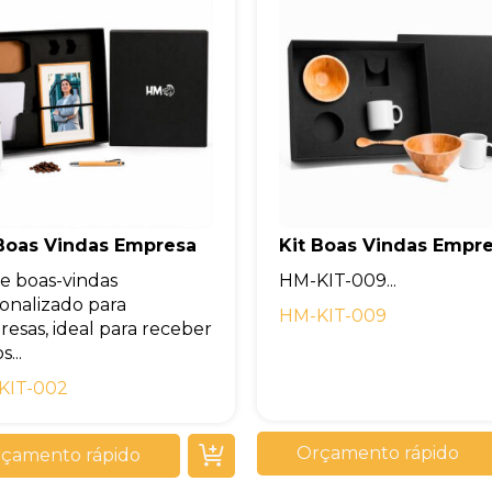
 Boas Vindas Empresa
Kit Boas Vindas Empr
de boas-vindas
HM-KIT-009...
onalizado para
HM-KIT-009
esas, ideal para receber
...
KIT-002
Orçamento rápido
çamento rápido