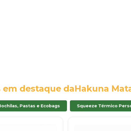
s em destaque da
Hakuna Mata
Mochilas, Pastas e Ecobags
Squeeze Térmico Perso