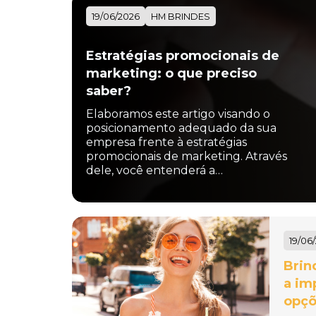
19/06/2026
HM BRINDES
Estratégias promocionais de
marketing: o que preciso
saber?
Elaboramos este artigo visando o
posicionamento adequado da sua
empresa frente à estratégias
promocionais de marketing. Através
dele, você entenderá a…
19/06
Brin
a im
opçõ