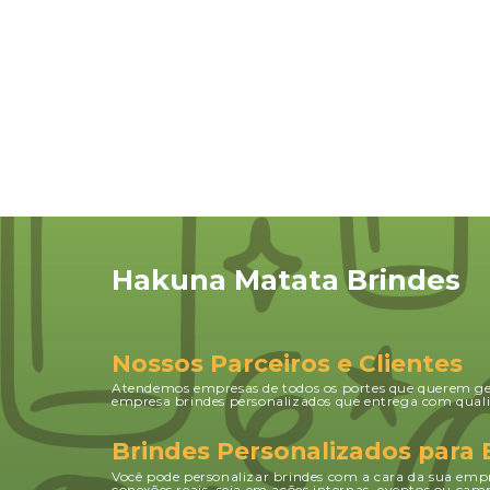
atende a necessidade da
empresa.
Hakuna Matata Brindes
Nossos Parceiros e Clientes
Atendemos empresas de todos os portes que querem g
empresa brindes personalizados que entrega com quali
Brindes Personalizados para
Você pode personalizar brindes com a cara da sua empr
conexões reais, seja em ações internas, eventos ou c