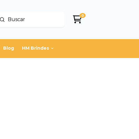
0
Enviar
uscar
Blog
HM Brindes