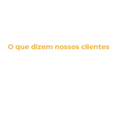
O que dizem nossos clientes
cromex sa
RH N
A Jéssica foi fantástica no nosso
 e
A qua
atendimento. Todas as dúvidas,
incrí
sugestões e necessidades foram
Jéssic