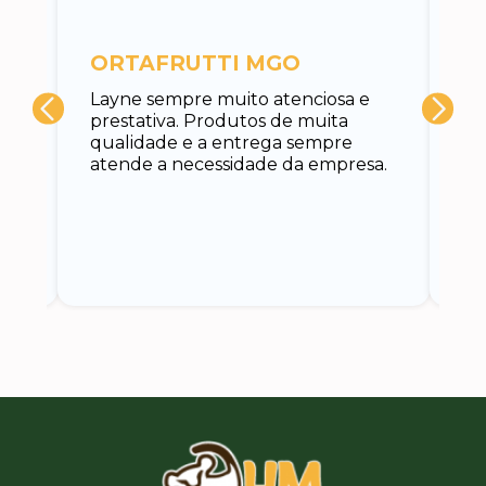
c
ORTAFRUTTI MGO
A 
Layne sempre muito atenciosa e
at
prestativa. Produtos de muita
su
qualidade e a entrega sempre
at
atende a necessidade da empresa.
vo
do.
ce