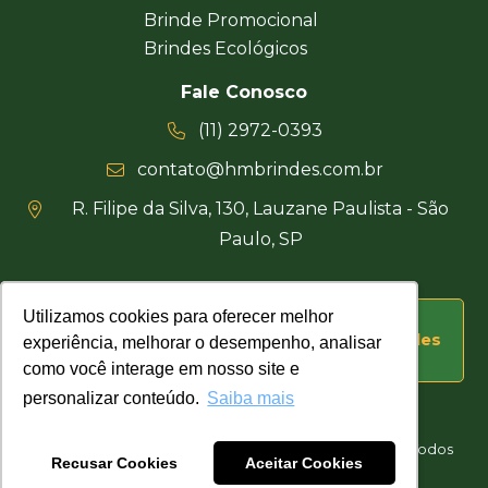
Brinde Promocional
Brindes Ecológicos
Fale Conosco
(11) 2972-0393
contato@hmbrindes.com.br
R. Filipe da Silva, 130, Lauzane Paulista - São
Paulo, SP
Utilizamos cookies para oferecer melhor
Utilizamos cookies para oferecer melhor
Uma empresa certificada Busca Brindes
experiência, melhorar o desempenho, analisar
experiência, melhorar o desempenho, analisar
como você interage em nosso site e
como você interage em nosso site e
personalizar conteúdo.
personalizar conteúdo.
Saiba mais
Saiba mais
Hakuna Matata Brindes Corporativos Personalizados © Todos
Recusar Cookies
Recusar Cookies
Aceitar Cookies
Aceitar Cookies
os direitos reservados