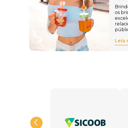
Brind
os br
excel
relac
públi
Leia 