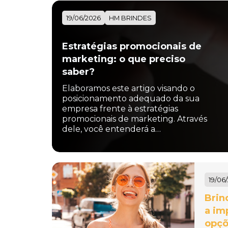
19/06/2026
HM BRINDES
Estratégias promocionais de
marketing: o que preciso
saber?
Elaboramos este artigo visando o
posicionamento adequado da sua
empresa frente à estratégias
promocionais de marketing. Através
dele, você entenderá a…
19/06
Brin
a im
opçõ