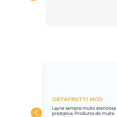
entos
ORTAFRUTTI MGO
tuar o
Layne sempre muito atenciosa
 Rodrigo, muito
prestativa. Produtos de muita
cado e rápido em