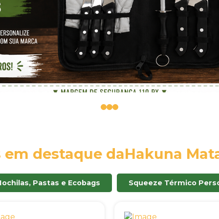
0
1
2
s em destaque da
Hakuna Mata
Mochilas, Pastas e Ecobags
Squeeze Térmico Perso