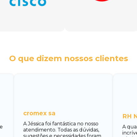
O que dizem nossos clientes
cromex sa
RH N
A Jéssica foi fantástica no nosso
 e
A qua
atendimento. Todas as dúvidas,
incrí
sugestões e necessidades foram