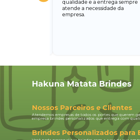
qualidade e a entrega sempre
nando todas as
atende a necessidade da
uxiliando no
empresa.
Hakuna Matata Brindes
Nossos Parceiros e Clientes
Atendemos empresas de todos os portes que querem g
empresa brindes personalizados que entrega com quali
Brindes Personalizados para
Você pode personalizar brindes com a cara da sua empr