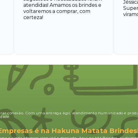
Jéssic
atendidas! Amamos os brindes e
Super 
voltaremos a comprar, com
viramo
certeza!
erar conexão. Com uma entrega ágil, atendimento humanizado e produ
dade.
 Empresas é na Hakuna Matata Brindes
esa e ainda oferecer algo útil e desejado. Aqui na HM Brindes, ajudamo