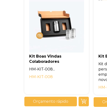
Kit Boas Vindas
Kit
Colaboradores
Kit 
HM-KIT-008...
pers
empr
HM-KIT-008
novos
HM-
Orçamento rápido
Or