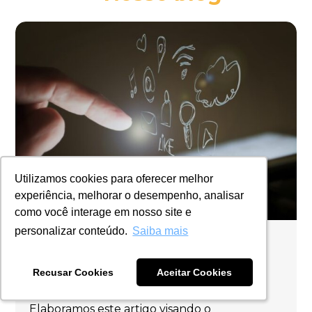
Utilizamos cookies para oferecer melhor
Utilizamos cookies para oferecer melhor
experiência, melhorar o desempenho, analisar
experiência, melhorar o desempenho, analisar
como você interage em nosso site e
como você interage em nosso site e
personalizar conteúdo.
personalizar conteúdo.
Saiba mais
Saiba mais
19/06/2026
HM BRINDES
Estratégias promocionais de
Recusar Cookies
Recusar Cookies
Aceitar Cookies
Aceitar Cookies
marketing: o que preciso saber?
Elaboramos este artigo visando o