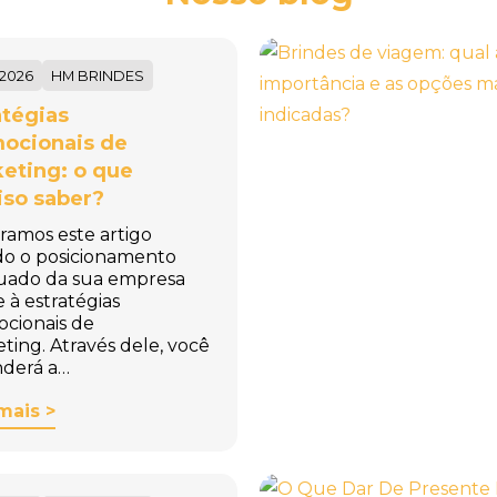
/2026
HM BRINDES
atégias
ocionais de
eting: o que
iso saber?
ramos este artigo
do o posicionamento
uado da sua empresa
e à estratégias
cionais de
ting. Através dele, você
derá a…
mais >