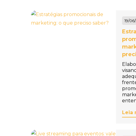
Personalizado
Baleiro Personalizado
19/06
Bambolê Personalizado
Estr
prom
Bandana para Cachorro
mark
Personalizada
prec
Bandanas Personalizadas
Elabo
visan
Bandeira de Mesa
adeq
frent
Personalizada
promo
marke
Bandeira para Carro
enten
Personalizada
Leia 
Bandeiras Personalizadas
Bandeja de Degustação