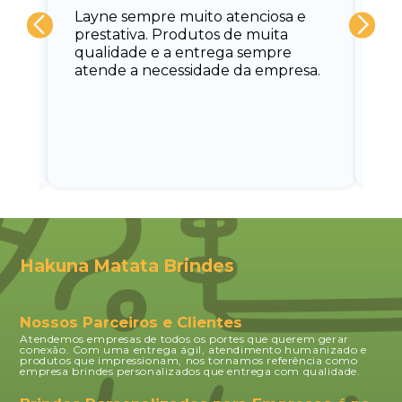
Layne sempre muito atenciosa e
at
prestativa. Produtos de muita
su
qualidade e a entrega sempre
at
atende a necessidade da empresa.
vo
do.
ce
Hakuna Matata Brindes
Nossos Parceiros e Clientes
Atendemos empresas de todos os portes que querem gerar
conexão. Com uma entrega ágil, atendimento humanizado e
produtos que impressionam, nos tornamos referência como
empresa brindes personalizados que entrega com qualidade.