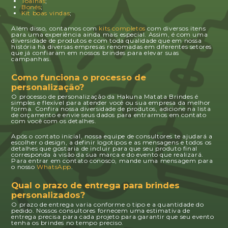
Toalhas
;
Bonés
;
Kit boas vindas
;
Além disso, contamos com
kits completos
com diversos itens
para uma experiência ainda mais especial. Assim, é com uma
diversidade de produtos e com toda qualidade que em nossa
história há diversas empresas renomadas em diferentes setores
que já confiaram em nossos brindes para elevar suas
campanhas.
Como funciona o processo de
personalização?
O processo de personalização da Hakuna Matata Brindes é
simples e flexível para atender você ou sua empresa da melhor
forma. Confira nossa diversidade de produtos, adicione na lista
de orçamento e envie seus dados para entrarmos em contato
com você com os detalhes.
Após o contato inicial, nossa equipe de consultores te ajudará a
escolher o design, a definir logotipos e as mensagens e todos os
detalhes que gostaria de incluir para que seu produto final
corresponda à visão da sua marca e do evento que realizará.
Para entrar em contato conosco, mande uma mensagem para
o nosso
WhatsApp
.
Qual o prazo de entrega para brindes
personalizados?
O prazo de entrega varia conforme o tipo e a quantidade do
pedido. Nossos consultores fornecem uma estimativa de
entrega precisa para cada projeto para garantir que seu evento
tenha os brindes no tempo preciso.