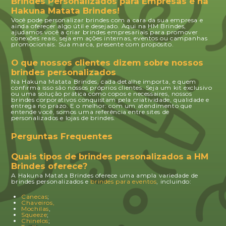
Brindes Personalizados para Empresas é na
Hakuna Matata Brindes!
Você pode personalizar brindes com a cara da sua empresa e
ainda oferecer algo útil e desejado. Aqui na HM Brindes,
ajudamos você a criar brindes empresariais para promover
conexões reais, seja em ações internas, eventos ou campanhas
promocionais. Sua marca, presente com propósito.
O que nossos clientes dizem sobre nossos
brindes personalizados
Na Hakuna Matata Brindes, cada detalhe importa, e quem
confirma isso são nossos próprios clientes. Seja um kit exclusivo
ou uma solução prática como copos e necessaires, nossos
brindes corporativos conquistam pela criatividade, qualidade e
entrega no prazo. E o melhor: com um atendimento que
entende você, somos uma referência entre sites de
personalizados e lojas de brindes.
Perguntas Frequentes
Quais tipos de brindes personalizados a HM
Brindes oferece?
A Hakuna Matata Brindes oferece uma ampla variedade de
brindes personalizados e
brindes para eventos
, incluindo:
Canecas
;
Chaveiros,
Mochilas
,
Squeeze
;
Chinelos
;