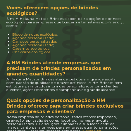
Vocês oferecem opções de brindes
ecológicos?
Sim! A Hakuna Matata Brindes disponibiliza opções de brindes
ecológicos para empresas que buscam alternativas eco-friendly,
como:
Bloco de notas ecológico
;
Agenda personalizada;
Canudos personalizados;
Agenda personalizada
;
Cadernos ecológicos;
Chaveiros ecológicos.
A HM Brindes atende empresas que
precisam de brindes personalizados em
grandes quantidades?
A Hakuna Matata Brindes atende pedidos em grande escala
com padrão de qualidade e prazos definidos. A HM Brindes tem
estrutura para produzir brindes personalizados para clientes
diversos, ações recorrentes e campanhas de grande alcance.
Quais opções de personalização a HM
Brindes oferece para criar brindes exclusivos
para empresas e clientes?
Nossa empresa de brindes personalizados oferece impressão,
gravação, aplicação de cores, logotipo, nomes e layouts
personalizados. Crie soluções alinhadas à sua identidade da
marca, tanto para brindes para empresas quanto para ações
específicas. Entre em contato pelo nosso
WhatsApp
.