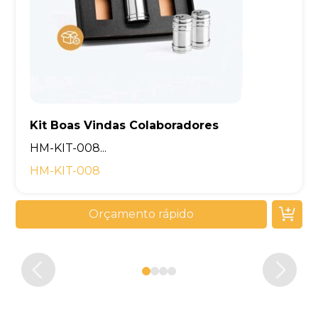
Kit Boas Vindas Colaboradores
Kit Boas Vindas Empresa
Kit Boas Vindas Empresas
Kit Brinde Corporativo
HM-KIT-008...
HM-KIT-008
Orçamento rápido
Orçamento rápido
Orçamento rápido
Orçamento rápido
0
1
2
3